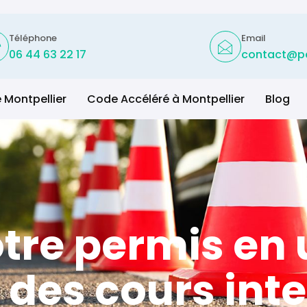
Téléphone
Email
06 44 63 22 17
contact@pe
 Montpellier
Code Accéléré à Montpellier
Blog
tre permis en
 des cours inte