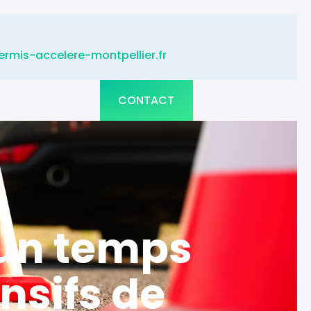
rmis-accelere-montpellier.fr
CONTACT
 un temps
nsifs de